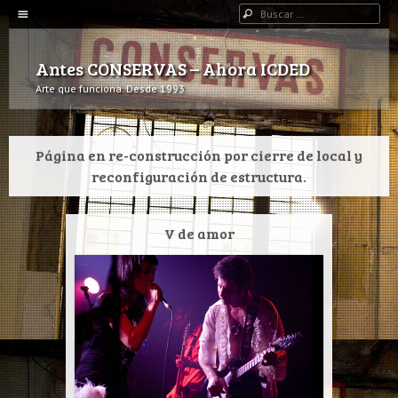
Navegación
Buscar
IR AL CONTENIDO
Antes CONSERVAS – Ahora ICDED
Arte que funciona. Desde 1993.
Página en re-construcción por cierre de local y
reconfiguración de estructura.
V de amor