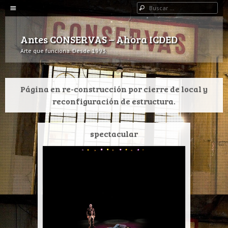
Navegación
Buscar
IR AL CONTENIDO
Antes CONSERVAS – Ahora ICDED
Arte que funciona. Desde 1993.
Página en re-construcción por cierre de local y
reconfiguración de estructura.
spectacular