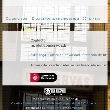
1 enero, 2008
CONSERVAS, agitar antes de usar
463 × 658
Contacto
info[at]conservas.tk
Aviso legal: Política de privacidad - Protocolo de func
Algunas de las actividades se han financiado en parte 
Esta obra está bajo una licencia de
Creative Commons Reconocimiento-CompartirIgual 3.0 Unported.
Potenciado por
WordPress
Tema
Emphaino
.