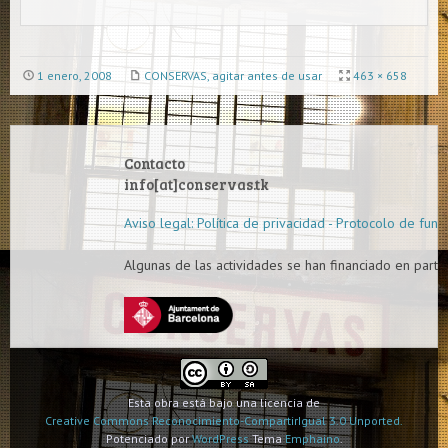
1 enero, 2008
CONSERVAS, agitar antes de usar
463 × 658
Contacto
info[at]conservas.tk
Aviso legal: Política de privacidad - Protocolo de func
Algunas de las actividades se han financiado en parte 
Esta obra está bajo una licencia de
Creative Commons Reconocimiento-CompartirIgual 3.0 Unported.
Potenciado por
WordPress
Tema
Emphaino
.