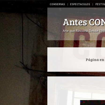
Navegación
IR AL CONTENIDO
CONSERVAS
ESPECTACULOS
FESTIV
Antes CO
Arte que funciona. Desde 199
Página en 