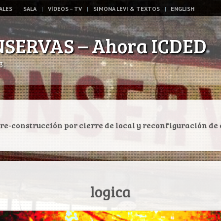
ALES
SALA
VÍDEOS – TV
SIMONA LEVI & TEXTOS
ENGLISH
NSERVAS – Ahora ICDED
3.
re-construcción por cierre de local y reconfiguración de 
logica