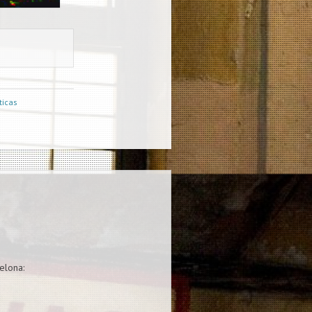
ticas
elona: