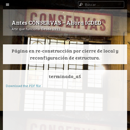
Navegación
Buscar
IR AL CONTENIDO
Antes CONSERVAS – Ahora ICDED
Arte que funciona. Desde 1993.
Página en re-construcción por cierre de local y
reconfiguración de estructura.
terminado_a5
Download the PDF file .