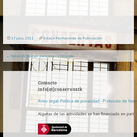
17 julio, 2011
Enlace Permanente de Publicación
Navegación de publicaciones
←
Notas de trabajo para una r-evolución
Contacto
info[at]conservas.tk
Aviso legal: Política de privacidad - Protocolo de func
Algunas de las actividades se han financiado en parte 