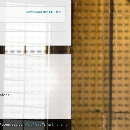
Download the PDF file .
elona:
Potenciado por
WordPress
Tema
Emphaino
.