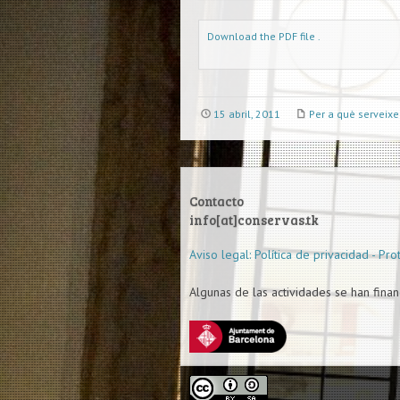
Download the PDF file .
15 abril, 2011
Per a què serveixen
Contacto
info[at]conservas.tk
Aviso legal: Política de privacidad - Pr
Algunas de las actividades se han finan