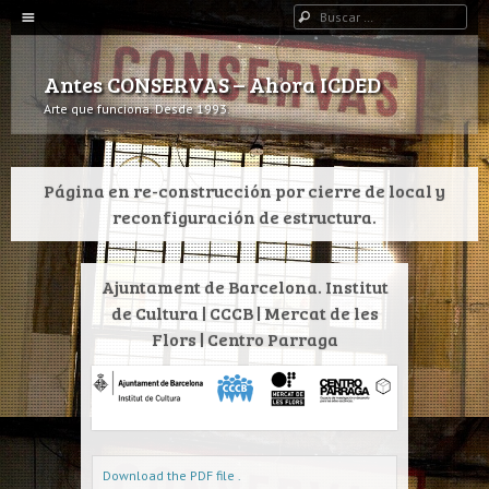
Navegación
Buscar
IR AL CONTENIDO
Antes CONSERVAS – Ahora ICDED
Arte que funciona. Desde 1993.
Página en re-construcción por cierre de local y
reconfiguración de estructura.
Ajuntament de Barcelona. Institut
de Cultura | CCCB | Mercat de les
Flors | Centro Parraga
Download the PDF file .