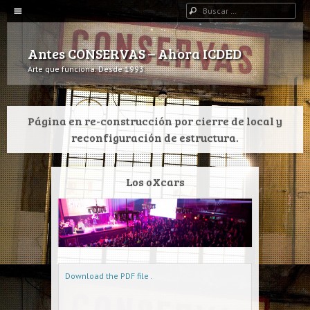
Navegación
Buscar
IR AL CONTENIDO
Antes CONSERVAS – Ahora ICDED
Arte que funciona. Desde 1993.
Página en re-construcción por cierre de local y
reconfiguración de estructura.
Los oXcars
Download the PDF file .