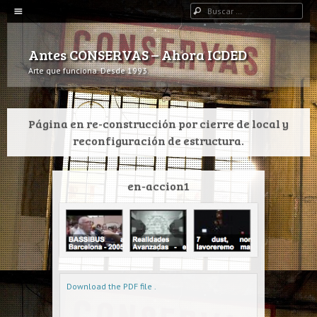
Navegación
Buscar
IR AL CONTENIDO
Antes CONSERVAS – Ahora ICDED
Arte que funciona. Desde 1993.
Página en re-construcción por cierre de local y
reconfiguración de estructura.
en-accion1
Download the PDF file .