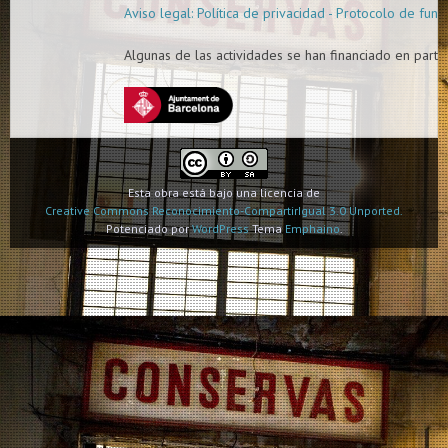
Aviso legal: Política de privacidad - Protocolo de func
Algunas de las actividades se han financiado en parte 
Esta obra está bajo una licencia de
Creative Commons Reconocimiento-CompartirIgual 3.0 Unported.
Potenciado por
WordPress
Tema
Emphaino
.