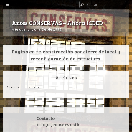
Navegación
Buscar
IR AL CONTENIDO
Antes CONSERVAS – Ahora ICDED
Arte que funciona. Desde 1993.
Página en re-construcción por cierre de local y
reconfiguración de estructura.
Archives
Do not edit this page
Contacto
info[at]conservas.tk