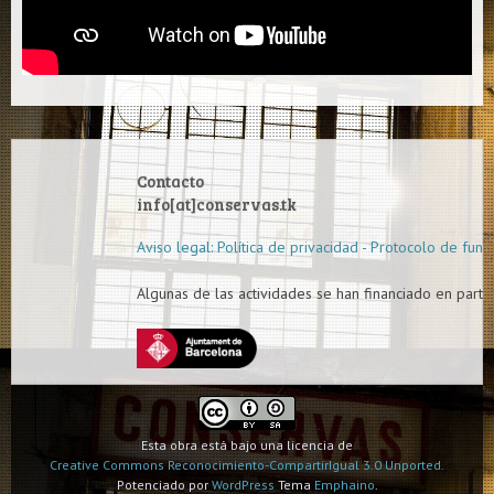
Contacto
info[at]conservas.tk
Aviso legal: Política de privacidad - Protocolo de func
Algunas de las actividades se han financiado en parte 
Esta obra está bajo una licencia de
Creative Commons Reconocimiento-CompartirIgual 3.0 Unported.
Potenciado por
WordPress
Tema
Emphaino
.