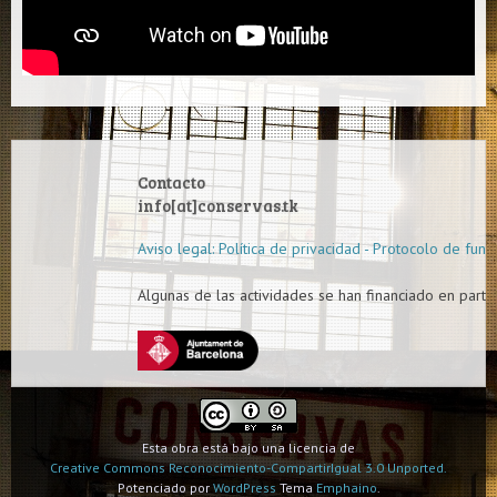
Contacto
info[at]conservas.tk
Aviso legal: Política de privacidad - Protocolo de func
Algunas de las actividades se han financiado en parte 
Esta obra está bajo una licencia de
Creative Commons Reconocimiento-CompartirIgual 3.0 Unported.
Potenciado por
WordPress
Tema
Emphaino
.