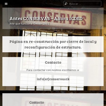
Navegación
Buscar
IR AL CONTENIDO
Antes CONSERVAS – Ahora ICDED
Arte que funciona. Desde 1993.
Página en re-construcción por cierre de local y
reconfiguración de estructura.
Contacto
Para contactar con nostros escríbenos a:
info[at]conservas.tk
Contacto