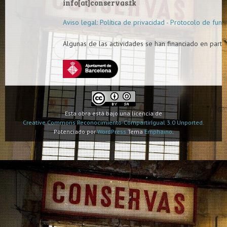
info[at]conservas.tk
Aviso legal: Política de privacidad - Protocolo de func
Algunas de las actividades se han financiado en parte 
Esta obra está bajo una licencia de
Creative Commons Reconocimiento-CompartirIgual 3.0 Unported.
Potenciado por
WordPress
Tema
Emphaino
.